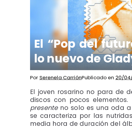
El “Pop del futu
lo nuevo de Glad
Por
Serenela Carrión
Publicado en
20/04
El joven rosarino no para de
discos con pocos elementos. 
presente
no solo es una oda a 
se caracteriza por las nutrida
media hora de duración del ál