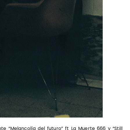
te “Melancolía del futuro” ft La Muerte 666 y “Still