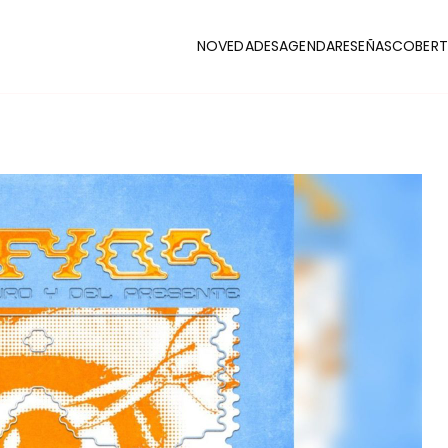
NOVEDADES
AGENDA
RESEÑAS
COBERT
CLUB
stas y coberturas de la escena indie