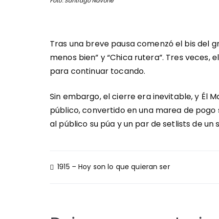
Foto: Santiago Navone
Tras una breve pausa comenzó el bis del g
menos bien” y “Chica rutera”. Tres veces, e
para continuar tocando.
Sin embargo, el cierre era inevitable, y Él
público, convertido en una marea de pogo si
al público su púa y un par de setlists de u
Navegación
1915 – Hoy son lo que quieran ser
de
entradas