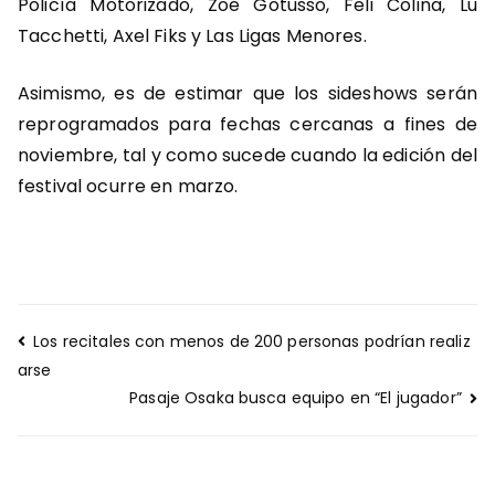
Policía Motorizado, Zoe Gotusso, Feli Colina, Lu
Tacchetti, Axel Fiks y Las Ligas Menores.
Asimismo, es de estimar que los sideshows serán
reprogramados para fechas cercanas a fines de
noviembre, tal y como sucede cuando la edición del
festival ocurre en marzo.
Navegación
Los recitales con menos de 200 personas podrían realiz
de
arse
entradas
Pasaje Osaka busca equipo en “El jugador”