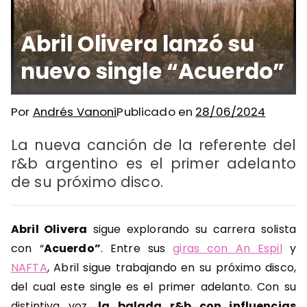
Abril Olivera lanzó su
nuevo single “Acuerdo”
Por
Andrés Vanoni
Publicado en
28/06/2024
La nueva canción de la referente del
r&b argentino es el primer adelanto
de su próximo disco.
Abril Olivera
sigue explorando su carrera solista
con “
Acuerdo”
. Entre sus
giras con An Espil
y
NAFTA
, Abril sigue trabajando en su próximo disco,
del cual este single es el primer adelanto. Con su
distintiva voz,
la balada r&b con influencias