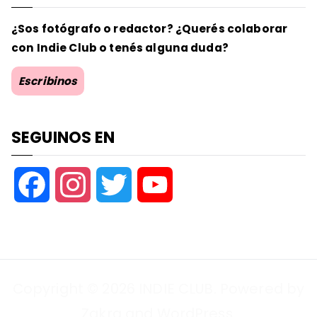
¿Sos fotógrafo o redactor? ¿Querés colaborar
con Indie Club o tenés alguna duda?
Escribinos
SEGUINOS EN
F
I
T
Y
a
n
w
o
c
s
i
u
Copyright © 2026
INDIE CLUB
. Powered by
e
t
t
T
Zakra
and
WordPress
.