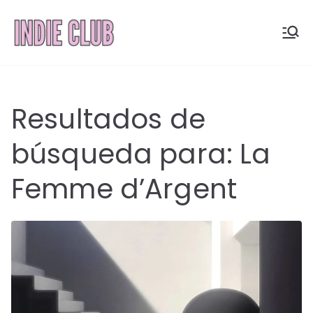
Saltar
al
INDIE
Noticias, entrevistas y
contenido
coberturas de la
CLUB
escena indie
Resultados de
búsqueda para:
La
Femme d’Argent