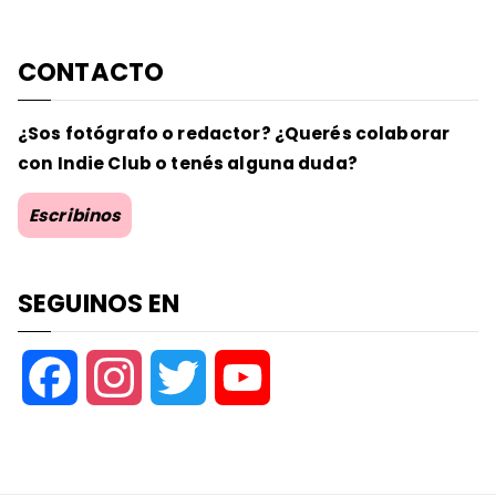
CONTACTO
¿Sos fotógrafo o redactor? ¿Querés colaborar
con Indie Club o tenés alguna duda?
Escribinos
SEGUINOS EN
F
I
T
Y
a
n
w
o
c
s
i
u