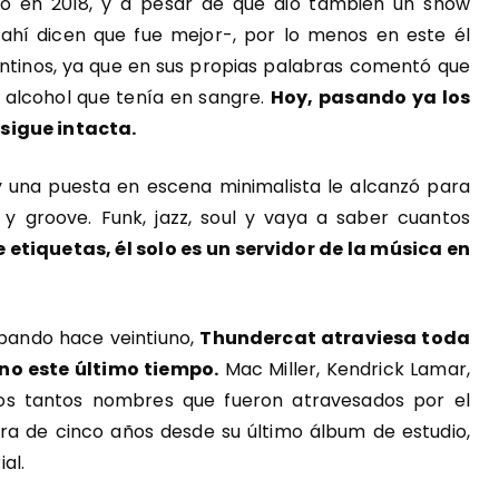
do en 2018,
y a pesar de que dio también un show
n ahí dicen que fue mejor-, por lo menos en este él
entinos, ya que en sus propias palabras comentó que
 alcohol que tenía en sangre.
Hoy, pasando ya los
 sigue intacta.
 y una puesta en escena minimalista le alcanzó para
 groove. Funk, jazz, soul y vaya a saber cuantos
 etiquetas, él solo es un servidor de la música en
abando hace veintiuno,
Thundercat atraviesa toda
o este último tiempo.
Mac Miller, Kendrick Lamar,
os tantos nombres que fueron atravesados por el
era de cinco años desde su último álbum de estudio,
ial.