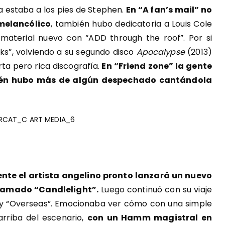
ya estaba a los pies de
Stephen
.
En “A fan’s mail” no
 melancólico
, también hubo dedicatoria a Louis Cole
r material nuevo con “ADD through the roof”. Por si
ks”, volviendo a su segundo disco
Apocalypse
(2013)
ta pero rica discografía.
En “Friend zone” la gente
ién hubo más de algún despechado cantándola
te el artista angelino pronto lanzará un nuevo
lamado “Candlelight”.
Luego continuó con su viaje
s” y “Overseas”. Emocionaba ver cómo con una simple
arriba del escenario,
con un Hamm magistral en