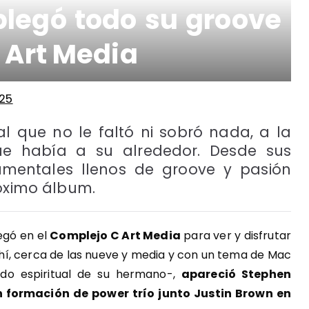
legó todo su groove
 Art Media
25
l que no le faltó ni sobró nada, a la
que había a su alrededor. Desde sus
umentales llenos de groove y pasión
róximo álbum.
egó en el
Complejo C Art Media
para ver y disfrutar
hí, cerca de las nueve y media y con un tema de Mac
ado espiritual de su hermano-,
apareció Stephen
n formación de power trío junto Justin Brown en