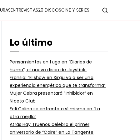
URAS
ENTREVISTAS
20 DISCOS
CINE Y SERIES
Lo último
Pensamientos en fuga en “Diarios de
humo”, el nuevo disco de Joystick
Fransia: “El show en Xirgu va a ser una
experiencia energética que te transforma”
Mujer Cebra presentará “Inhibidor” en
Niceto Club
Feli Colina se enfrenta a sí misma en “La
otra mejilla”
Atrás Hay Truenos celebra el primer
aniversario de “Coire” en La Tangente