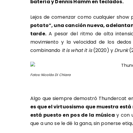
batería y Dennis Hamm en teclados.
Lejos de comenzar como cualquier show 
potato”, una canción nueva, adelanta
tarde.
A pesar del ritmo de alta intensid
movimiento y la velocidad de los dedos 
combinando
It is what it is
(2020)
y
Drunk
(
Fotos: Nicolás Di Chiara
Algo que siempre demostró Thundercat en s
es que el virtuosismo que muestra est
está puesto en pos de la música
y con u
que a uno se le dé la gana, sin ponerse eti