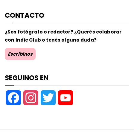
CONTACTO
¿Sos fotógrafo o redactor? ¿Querés colaborar
con Indie Club o tenés alguna duda?
Escribinos
SEGUINOS EN
F
I
T
Y
a
n
w
o
c
s
i
u