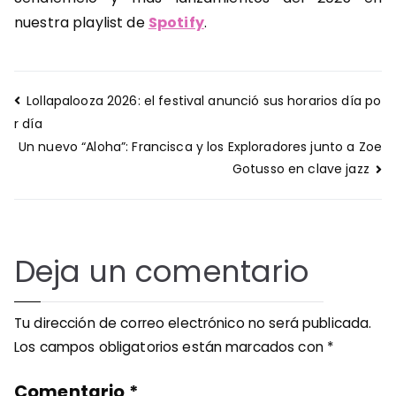
nuestra playlist de
Spotify
.
Navegación
Lollapalooza 2026: el festival anunció sus horarios día po
de
r día
entradas
Un nuevo “Aloha”: Francisca y los Exploradores junto a Zoe
Gotusso en clave jazz
Deja un comentario
Tu dirección de correo electrónico no será publicada.
Los campos obligatorios están marcados con
*
Comentario
*