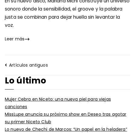
En su nuevo disco, Mariana Michi construye un universo
sonoro donde la sensibilidad, el groove y la palabra
justa se combinan para dejar huella sin levantar la
voz.
Leer más
Navegación
Artículos antiguos
de
Lo último
entradas
Mujer Cebra en Niceto: una nueva piel para viejas
canciones
MissLupe anuncia su próximo show en Deseo tras agotar
su primer Niceto Club
Lo nuevo de Chechi de Marcos: “Un papel en la heladera”