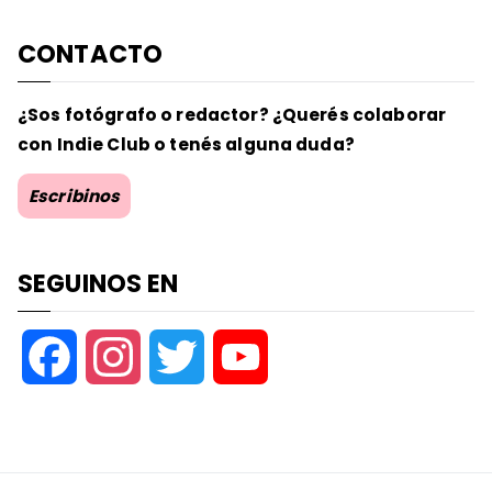
CONTACTO
¿Sos fotógrafo o redactor? ¿Querés colaborar
con Indie Club o tenés alguna duda?
Escribinos
SEGUINOS EN
F
I
T
Y
a
n
w
o
c
s
i
u