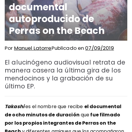
documental
autoproducido de
Perras on the Beach
Por
Manuel Latorre
Publicado en
07/09/2019
El alucinógeno audiovisual retrata de
manera casera la última gira de los
mendocinos y la grabación de su
último EP.
Takashi
es el nombre que recibe
el documental
de ocho minutos de duración
que
fue filmado
por los propios integrantes de Perras on the
Beach
y diferentes amigues que los acompañaron