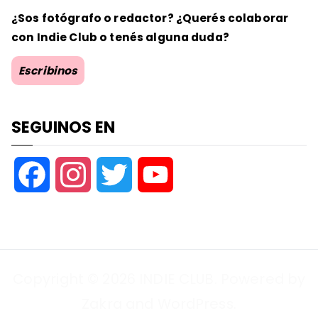
¿Sos fotógrafo o redactor? ¿Querés colaborar
con Indie Club o tenés alguna duda?
Escribinos
SEGUINOS EN
F
I
T
Y
a
n
w
o
c
s
i
u
Copyright © 2026
INDIE CLUB
. Powered by
e
t
t
T
Zakra
and
WordPress
.
b
a
t
u