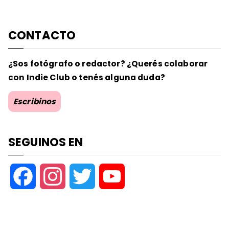
CONTACTO
¿Sos fotógrafo o redactor? ¿Querés colaborar
con Indie Club o tenés alguna duda?
Escribinos
SEGUINOS EN
F
I
T
Y
a
n
w
o
c
s
i
u