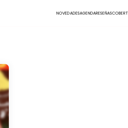
NOVEDADES
AGENDA
RESEÑAS
COBERT
CLUB
stas y coberturas de la escena indie