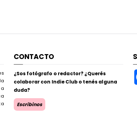
CONTACTO
es
¿Sos fotógrafo o redactor? ¿Querés
la
colaborar con Indie Club o tenés alguna
 a
duda?
ca
ta
Escribinos