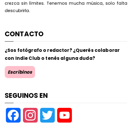
crezca sin límites. Tenemos mucha música, solo falta
descubrirla.
CONTACTO
¿Sos fotógrafo o redactor? ¿Querés colaborar
con Indie Club o tenés alguna duda?
Escribinos
SEGUINOS EN
F
I
T
Y
a
n
w
o