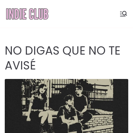
Saltar
al
INDIE
Noticias, entrevistas y
contenido
coberturas de la
CLUB
escena indie
NO DIGAS QUE NO TE
AVISÉ