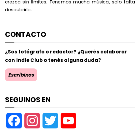
crezca sin límites. Tenemos mucha música, solo falta
descubrirla.
CONTACTO
¿Sos fotógrafo o redactor? ¿Querés colaborar
con Indie Club o tenés alguna duda?
Escribinos
SEGUINOS EN
F
I
T
Y
a
n
w
o