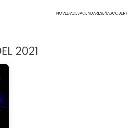
NOVEDADES
AGENDA
RESEÑAS
COBERT
CLUB
stas y coberturas de la escena indie
EL 2021