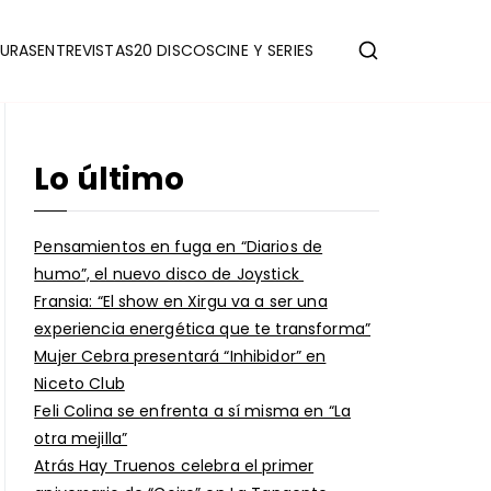
URAS
ENTREVISTAS
20 DISCOS
CINE Y SERIES
Lo último
Pensamientos en fuga en “Diarios de
humo”, el nuevo disco de Joystick
Fransia: “El show en Xirgu va a ser una
experiencia energética que te transforma”
Mujer Cebra presentará “Inhibidor” en
Niceto Club
Feli Colina se enfrenta a sí misma en “La
otra mejilla”
Atrás Hay Truenos celebra el primer