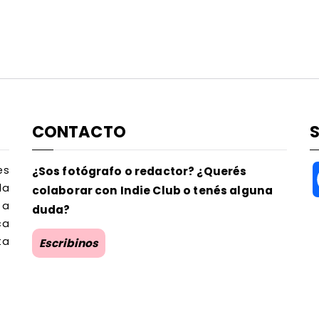
CONTACTO
es
¿Sos fotógrafo o redactor? ¿Querés
la
colaborar con Indie Club o tenés alguna
 a
duda?
ca
ta
Escribinos