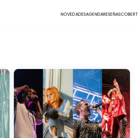
NOVEDADES
AGENDA
RESEÑAS
COBERT
CLUB
stas y coberturas de la escena indie