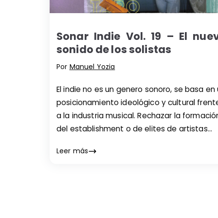
Sonar Indie Vol. 19 – El nue
sonido de los solistas
Por
Manuel Yozia
El indie no es un genero sonoro, se basa en
posicionamiento ideológico y cultural frent
a la industria musical. Rechazar la formació
del establishment o de elites de artistas
referentes debería ser una de las pautas d
Leer más
circuito musical actual, por eso hoy Indie C
les recomendamos que escuchen a tres
solistas nuevos que merecen su lugar en la
gran escena Argentina.