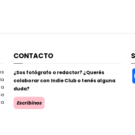
CONTACTO
es
¿Sos fotógrafo o redactor? ¿Querés
la
colaborar con Indie Club o tenés alguna
 a
duda?
ca
ta
Escribinos