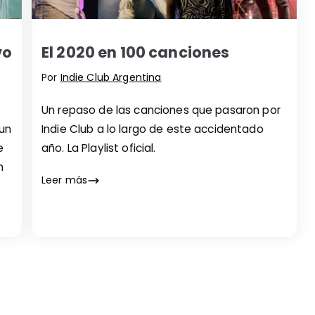
vo
El 2020 en 100 canciones
Por
Indie Club Argentina
Un repaso de las canciones que pasaron por
 un
Indie Club a lo largo de este accidentado
e
año. La Playlist oficial.
n
Leer más
el
lub