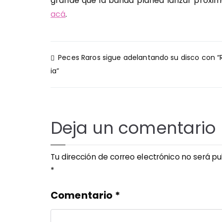
grande que la banda planea lanzar próxim
acá
.
Navegación
Peces Raros sigue adelantando su disco con “
de
ia”
entradas
Deja un comentario
Tu dirección de correo electrónico no será pu
*
Comentario
*