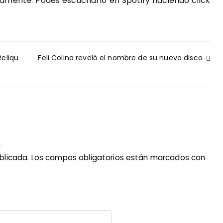
amente. Podés escucharlo en Spotify haciendo click
Reliqu
Feli Colina reveló el nombre de su nuevo disco
blicada.
Los campos obligatorios están marcados con