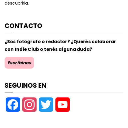
descubrirla.
CONTACTO
¿Sos fotógrafo o redactor? ¿Querés colaborar
con Indie Club o tenés alguna duda?
Escribinos
SEGUINOS EN
F
I
T
Y
a
n
w
o