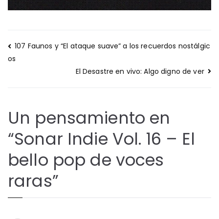
Navegación
107 Faunos y “El ataque suave” a los recuerdos nostálgic
de
os
entradas
El Desastre en vivo: Algo digno de ver
Un pensamiento en
“
Sonar Indie Vol. 16 – El
bello pop de voces
raras
”