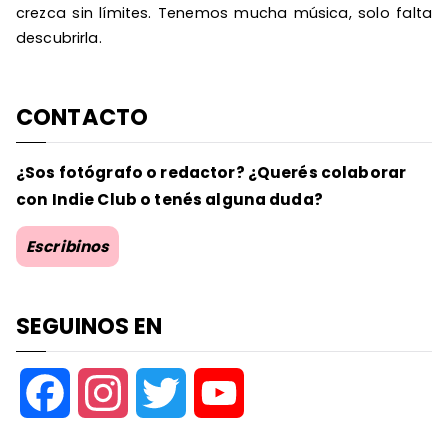
crezca sin límites. Tenemos mucha música, solo falta
descubrirla.
CONTACTO
¿Sos fotógrafo o redactor? ¿Querés colaborar
con Indie Club o tenés alguna duda?
Escribinos
SEGUINOS EN
F
I
T
Y
a
n
w
o