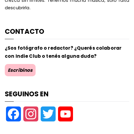
crezca sin límites. Tenemos mucha música, solo falta
descubrirla.
CONTACTO
¿Sos fotógrafo o redactor? ¿Querés colaborar
con Indie Club o tenés alguna duda?
Escribinos
SEGUINOS EN
F
I
T
Y
a
n
w
o