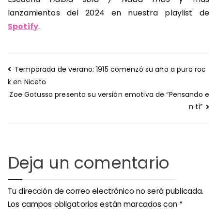
lanzamientos del 2024 en nuestra playlist de
Spotify
.
Navegación
Temporada de verano: 1915 comenzó su año a puro roc
de
k en Niceto
entradas
Zoe Gotusso presenta su versión emotiva de “Pensando e
n ti”
Deja un comentario
Tu dirección de correo electrónico no será publicada.
Los campos obligatorios están marcados con
*