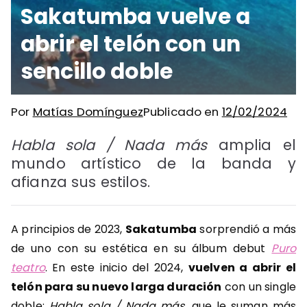
Sakatumba vuelve a
abrir el telón con un
sencillo doble
Por
Matías Domínguez
Publicado en
12/02/2024
Habla sola / Nada más
amplia el
mundo artístico de la banda y
afianza sus estilos.
A principios de 2023,
Sakatumba
sorprendió a más
de uno con su estética en su álbum debut
Puro
teatro
. En este inicio del 2024,
vuelven a abrir el
telón para su nuevo larga duración
con un single
doble:
Habla sola / Nada más
, que le suman más