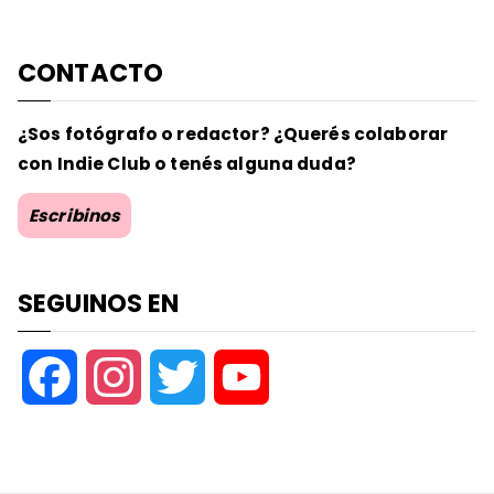
CONTACTO
¿Sos fotógrafo o redactor? ¿Querés colaborar
con Indie Club o tenés alguna duda?
Escribinos
SEGUINOS EN
F
I
T
Y
a
n
w
o
c
s
i
u