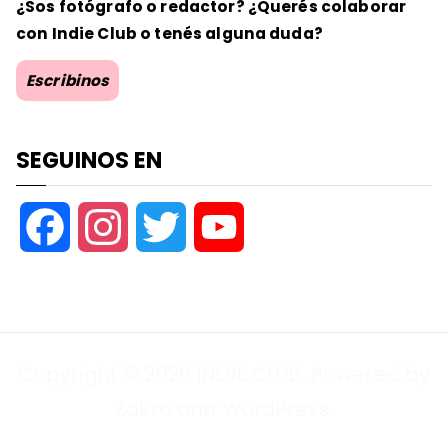
¿Sos fotógrafo o redactor? ¿Querés colaborar
con Indie Club o tenés alguna duda?
Escribinos
SEGUINOS EN
F
I
T
Y
a
n
w
o
c
s
i
u
Copyright © 2026
INDIE CLUB
. Powered by
e
t
t
T
Zakra
and
WordPress
.
b
a
t
u