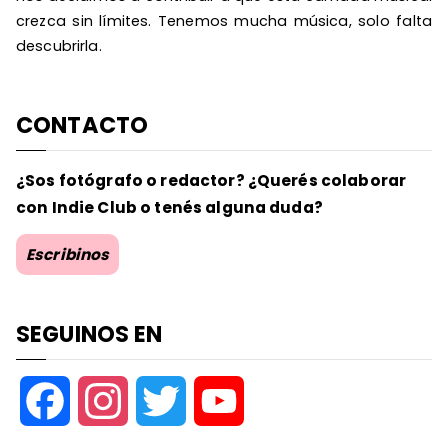
crezca sin límites. Tenemos mucha música, solo falta
descubrirla.
CONTACTO
¿Sos fotógrafo o redactor? ¿Querés colaborar
con Indie Club o tenés alguna duda?
Escribinos
SEGUINOS EN
F
I
T
Y