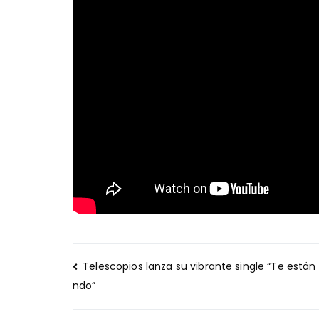
Navegación
Telescopios lanza su vibrante single “Te están
de
ndo”
entradas