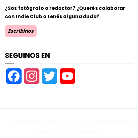
¿Sos fotógrafo o redactor? ¿Querés colaborar
con Indie Club o tenés alguna duda?
Escribinos
SEGUINOS EN
F
I
T
Y
a
n
w
o
c
s
i
u
Copyright © 2026
INDIE CLUB
. Powered by
e
t
t
T
Zakra
and
WordPress
.
b
a
t
u