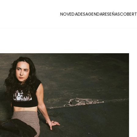
NOVEDADES
AGENDA
RESEÑAS
COBERT
CLUB
stas y coberturas de la escena indie