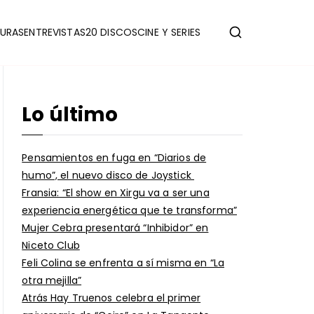
URAS
ENTREVISTAS
20 DISCOS
CINE Y SERIES
Lo último
Pensamientos en fuga en “Diarios de
humo”, el nuevo disco de Joystick
Fransia: “El show en Xirgu va a ser una
experiencia energética que te transforma”
Mujer Cebra presentará “Inhibidor” en
Niceto Club
Feli Colina se enfrenta a sí misma en “La
otra mejilla”
Atrás Hay Truenos celebra el primer