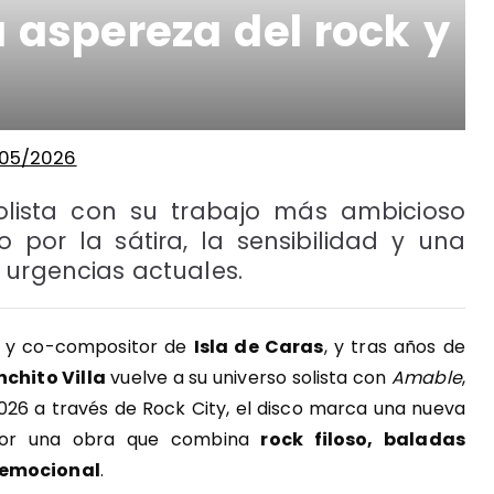
a aspereza del rock y
/05/2026
solista con su trabajo más ambicioso
por la sátira, la sensibilidad y una
 urgencias actuales.
a y co-compositor de
Isla de Caras
, y tras años de
chito Villa
vuelve a su universo solista con
Amable
,
026 a través de Rock City, el disco marca una nueva
 por una obra que combina
rock filoso, baladas
d emocional
.