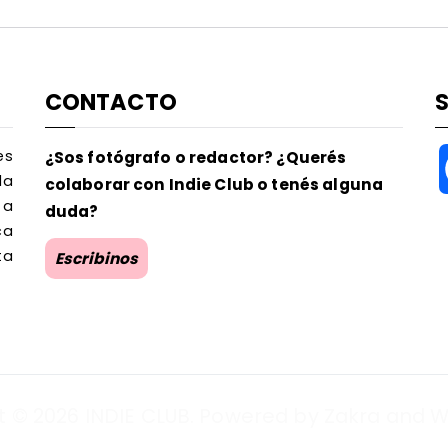
CONTACTO
es
¿Sos fotógrafo o redactor? ¿Querés
la
colaborar con Indie Club o tenés alguna
 a
duda?
ca
ta
Escribinos
t © 2026
INDIE CLUB
. Powered by
Zakra
and
W