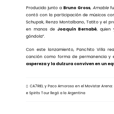
Producido junto a
Bruno Gross
,
Amable
fu
contó con la participación de músicos co
Schupak, Renzo Montalbano, Tatito y el pr
en manos de
Joaquín Bernabé
, quien
góndola”.
Con este lanzamiento, Panchito Villa re
canción como forma de permanencia y e
aspereza y la dulzura conviven en un e
Navegación
CA7RIEL y Paco Amoroso en el Movistar Arena: 
de
e Spirits Tour llegó a la Argentina
entradas