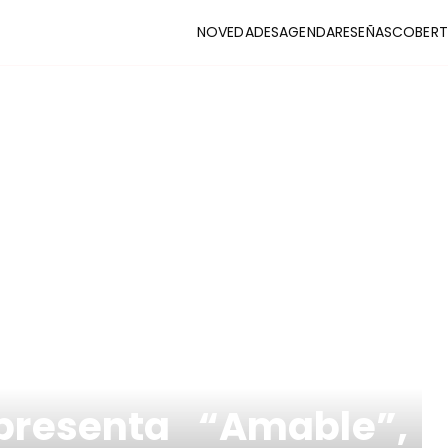
NOVEDADES
AGENDA
RESEÑAS
COBERT
CLUB
stas y coberturas de la escena indie
 presenta “Amable”,