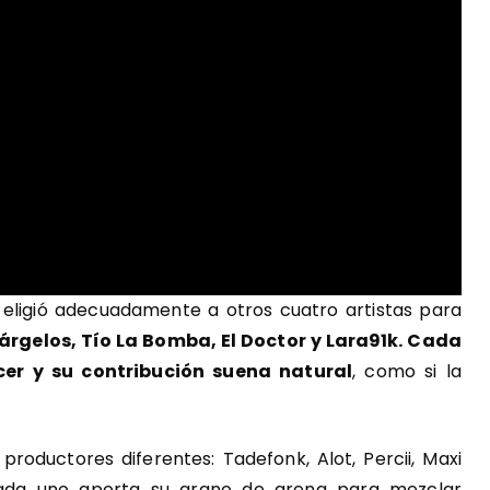
 eligió adecuadamente a otros cuatro artistas para
árgelos, Tío La Bomba, El Doctor y Lara91k. Cada
er y su contribución suena natural
, como si la
productores diferentes: Tadefonk, Alot, Percii, Maxi
 Cada uno aporta su grano de arena para mezclar