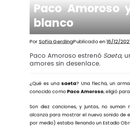
Paco Amoroso y 
blanco
Por
Sofía Gerding
Publicado en
16/12/202
Paco Amoroso estrenó
Saeta
, 
amores sin desenlace.
¿Qué es una
saeta
? Una flecha, un arma
conocido como
Paco Amoroso
, eligió par
Son diez canciones, y juntas, no suman 
alcanza para mostrar el nuevo sonido de 
por medio) estaba llenando un Estadio Obr