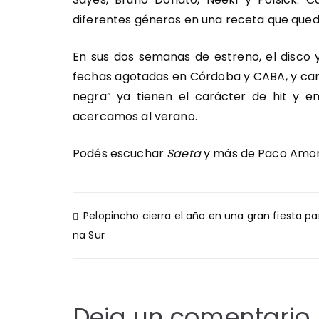
diferentes géneros en una receta que que
En sus dos semanas de estreno, el disco 
fechas agotadas en Córdoba y CABA, y can
negra” ya tienen el carácter de hit y e
acercamos al verano.
Podés escuchar
Saeta
y más de Paco Amo
Navegación
Pelopincho cierra el año en una gran fiesta pa
de
na Sur
entradas
Deja un comentario