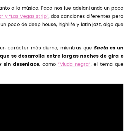
nto a la música. Paco nos fue adelantando un poco
” y “Las Vegas strip”
, dos canciones diferentes pero
n poco de deep house, highlife y latin jazz, algo que
 un carácter más diurno, mientras que
Saeta
es un
ue se desarrolla entre largas noches de gira e
y sin desenlace
, como
“Viuda negra”
, el tema que