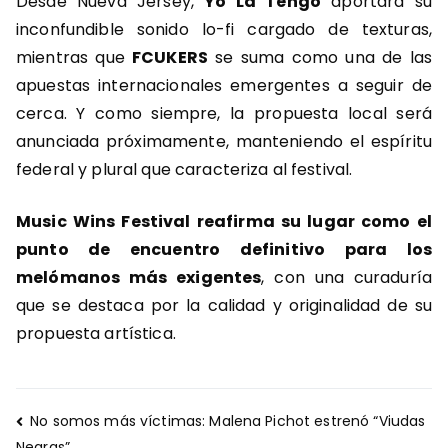
Desde Nueva Jersey,
Yo La Tengo
aportará su
inconfundible sonido lo-fi cargado de texturas,
mientras que
FCUKERS
se suma como una de las
apuestas internacionales emergentes a seguir de
cerca. Y como siempre, la propuesta local será
anunciada próximamente, manteniendo el espíritu
federal y plural que caracteriza al festival.
Music Wins Festival reafirma su lugar como el
punto de encuentro definitivo para los
melómanos más exigentes
, con una curaduría
que se destaca por la calidad y originalidad de su
propuesta artística.
Navegación
No somos más víctimas: Malena Pichot estrenó “Viudas
Negras”