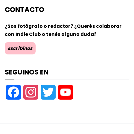
CONTACTO
¿Sos fotógrafo o redactor? ¿Querés colaborar
con Indie Club o tenés alguna duda?
Escribinos
SEGUINOS EN
F
I
T
Y
a
n
w
o
c
s
i
u