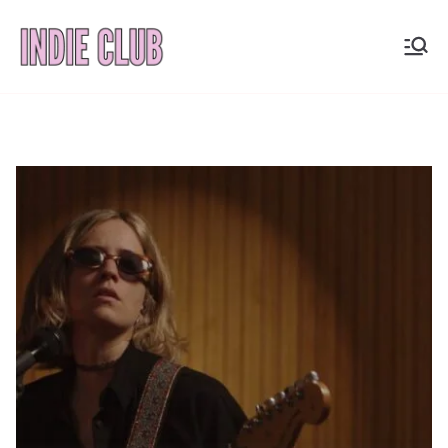
Saltar
al
INDIE
Noticias, entrevistas y
contenido
coberturas de la
CLUB
escena indie