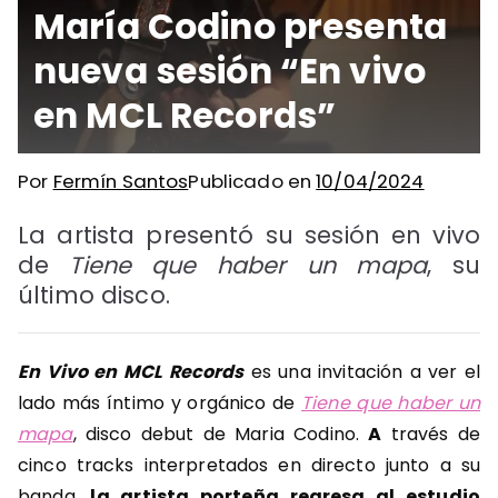
María Codino presenta
nueva sesión “En vivo
en MCL Records”
Por
Fermín Santos
Publicado en
10/04/2024
La artista presentó su sesión en vivo
de
Tiene que haber un mapa
, su
último disco.
En Vivo en MCL Records
es una invitación a ver el
lado más íntimo y orgánico de
Tiene que haber un
mapa
, disco debut de Maria Codino.
A
través de
cinco tracks interpretados en directo junto a su
banda,
la artista porteña regresa al estudio