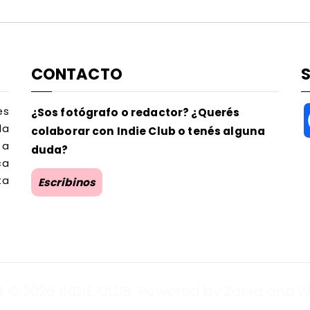
CONTACTO
es
¿Sos fotógrafo o redactor? ¿Querés
la
colaborar con Indie Club o tenés alguna
 a
duda?
ca
ta
Escribinos
t © 2026
INDIE CLUB
. Powered by
Zakra
and
W