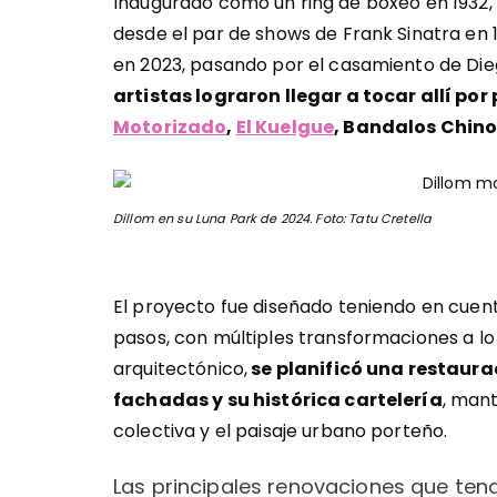
Inaugurado como un ring de boxeo en 1932, 
desde el par de shows de Frank Sinatra en 
en 2023, pasando por el casamiento de Di
artistas lograron llegar a tocar allí po
Motorizado
,
El Kuelgue
, Bandalos Chinos
Dillom en su Luna Park de 2024. Foto: Tatu Cretella
El proyecto fue diseñado teniendo en cuenta 
pasos, con múltiples transformaciones a lo 
arquitectónico,
se planificó una restaura
fachadas y su histórica cartelería
, man
colectiva y el paisaje urbano porteño.
Las principales renovaciones que tend