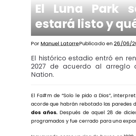
El Luna Park 
estará listo y q
Por
Manuel Latorre
Publicado en
26/06/2
El histórico estadio entró en r
2027 de acuerdo al arreglo q
Nation.
El Fa#m de “Solo le pido a Dios”, interpre
acorde que habrán rebotado las paredes d
dos años.
Después de aquel 28 de dici
programados y fue cerrado para una expan