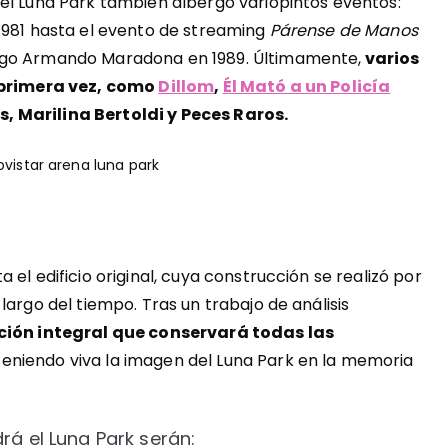
el Luna Park también albergó variopintos eventos:
1981 hasta el evento de streaming
Párense de Manos
ego Armando Maradona en 1989. Últimamente,
varios
r primera vez, como
Dillom
,
Él Mató a un Policía
, Marilina Bertoldi y Peces Raros.
el edificio original, cuya construcción se realizó por
largo del tiempo. Tras un trabajo de análisis
ción integral que conservará todas las
teniendo viva la imagen del Luna Park en la memoria
rá el Luna Park serán: