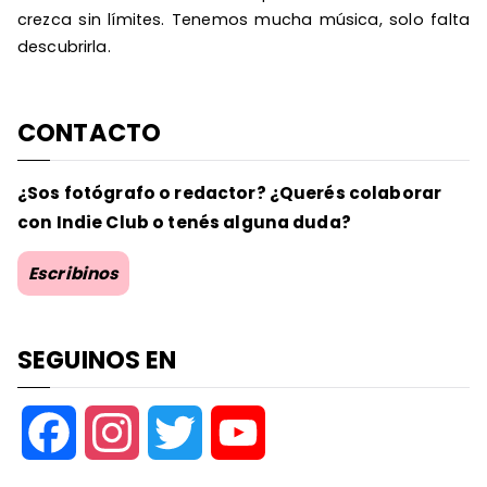
crezca sin límites. Tenemos mucha música, solo falta
descubrirla.
CONTACTO
¿Sos fotógrafo o redactor? ¿Querés colaborar
con Indie Club o tenés alguna duda?
Escribinos
SEGUINOS EN
F
I
T
Y
a
n
w
o