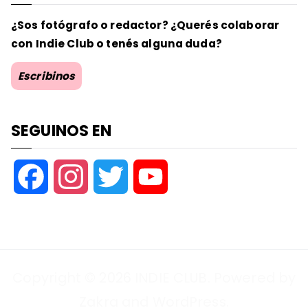
¿Sos fotógrafo o redactor? ¿Querés colaborar
con Indie Club o tenés alguna duda?
Escribinos
SEGUINOS EN
F
I
T
Y
a
n
w
o
c
s
i
u
Copyright © 2026
INDIE CLUB
. Powered by
e
t
t
T
Zakra
and
WordPress
.