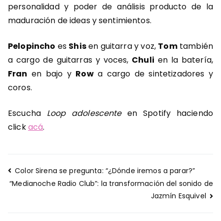
personalidad y poder de análisis producto de la
maduración de ideas y sentimientos.
Pelopincho
es
Shis
en guitarra y voz,
Tom
también
a cargo de guitarras y voces,
Chuli
en la batería,
Fran
en bajo y
Row
a cargo de sintetizadores y
coros.
Escucha
Loop adolescente
en Spotify haciendo
click
acá
.
Navegación
Color Sirena se pregunta: “¿Dónde iremos a parar?”
de
“Medianoche Radio Club”: la transformación del sonido de
entradas
Jazmín Esquivel