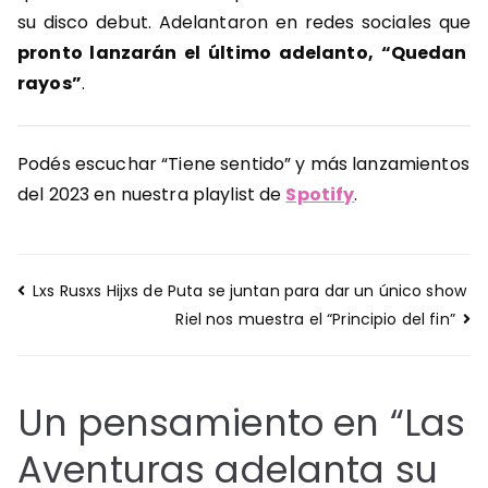
su disco debut. Adelantaron en redes sociales que
pronto lanzarán el último adelanto, “Quedan
rayos”
.
Podés escuchar “Tiene sentido” y más lanzamientos
del 2023 en nuestra playlist de
Spotify
.
Navegación
Lxs Rusxs Hijxs de Puta se juntan para dar un único show
de
Riel nos muestra el “Principio del fin”
entradas
Un pensamiento en “
Las
Aventuras adelanta su