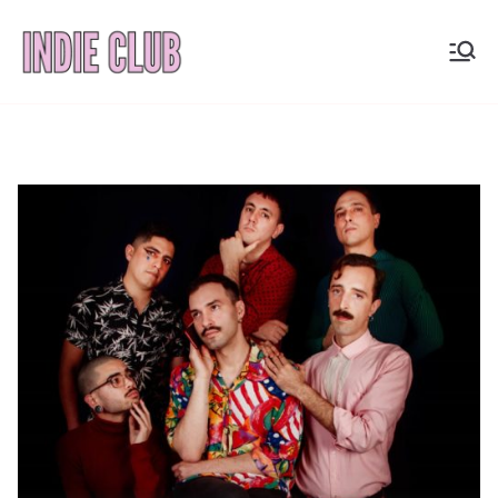
Saltar
al
INDIE
Noticias, entrevistas y
contenido
coberturas de la
CLUB
escena indie