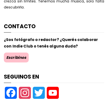
crezca sin límites. Tenemos mucha música, solo falta
descubrirla.
CONTACTO
¿Sos fotógrafo o redactor? ¿Querés colaborar
con Indie Club o tenés alguna duda?
Escribinos
SEGUINOS EN
F
I
T
Y
a
n
w
o