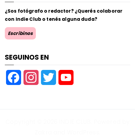
¿Sos fotógrafo o redactor? ¿Querés colaborar
con Indie Club o tenés alguna duda?
Escribinos
SEGUINOS EN
F
I
T
Y
a
n
w
o
c
s
i
u
Copyright © 2026
INDIE CLUB
. Powered by
e
t
t
T
Zakra
and
WordPress
.