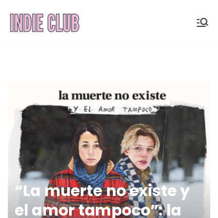
Saltar
al
INDIE
Noticias, entrevistas y
contenido
coberturas de la
CLUB
escena indie
“La muerte no existe y
el amor tampoco”: la