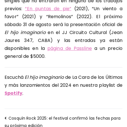
singles que no entraron en ninguno de los trabajos
previos:
“En puntas de pie”
(2021), “Un viento a
favor” (2021) y “Remolinos” (2022). El próximo
sábado 31 de agosto será la presentación oficial de
El hijo imaginario
en el JJ Circuito Cultural (Jean
Jaures 347, CABA) y las entradas ya están
disponibles en la
página de Passline
a un precio
general de $5000.
Escuchá
El hijo imaginario
de La Cara de los Últimos
y más lanzamientos del 2024 en nuestra playlist de
Spotify
.
Navegación
Cosquín Rock 2025: el festival confirmó las fechas para
de
su próxima edición