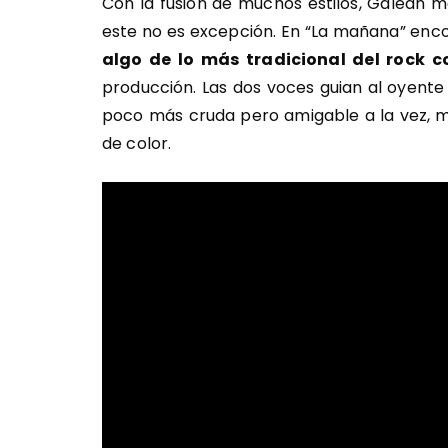
Con la fusión de muchos estilos, Galean me
este no es excepción. En “La mañana” en
algo de lo más tradicional del rock 
producción. Las dos voces guian al oyent
poco más cruda pero amigable a la vez, m
de color.