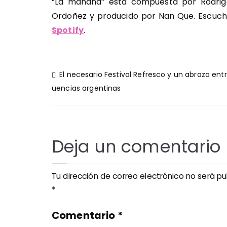
“La mañana” está compuesta por Rodrigo
Ordoñez y producido por Nan Que. Escucha
Spotify
.
Navegación
El necesario Festival Refresco y un abrazo entr
de
uencias argentinas
entradas
Deja un comentario
Tu dirección de correo electrónico no será pu
*
Comentario
*