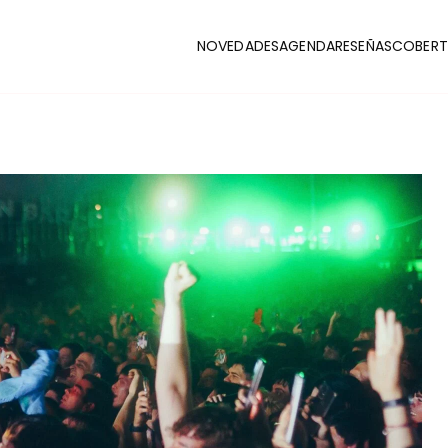
NOVEDADES
AGENDA
RESEÑAS
COBERT
CLUB
stas y coberturas de la escena indie