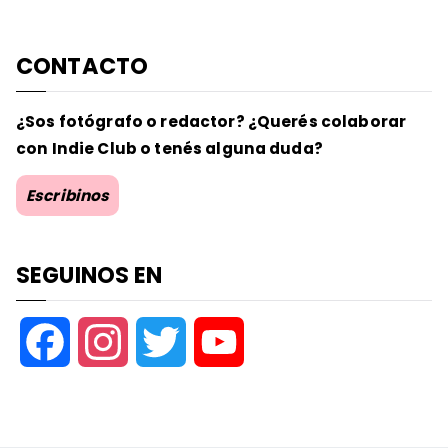
CONTACTO
¿Sos fotógrafo o redactor? ¿Querés colaborar
con Indie Club o tenés alguna duda?
Escribinos
SEGUINOS EN
F
I
T
Y
a
n
w
o
c
s
i
u