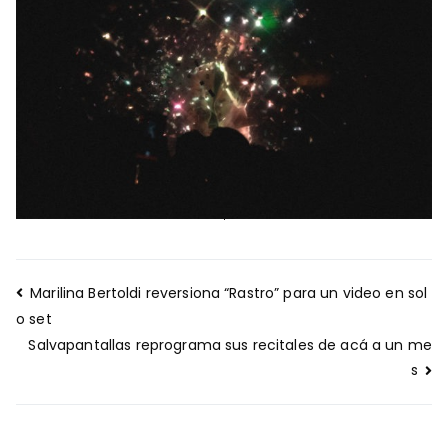
Navegación
Marilina Bertoldi reversiona “Rastro” para un video en sol
de
o set
entradas
Salvapantallas reprograma sus recitales de acá a un me
s