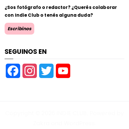
¿Sos fotógrafo o redactor? ¿Querés colaborar
con Indie Club o tenés alguna duda?
Escribinos
SEGUINOS EN
F
I
T
Y
a
n
w
o
c
s
i
u
Copyright © 2026
INDIE CLUB
. Powered by
e
t
t
T
Zakra
and
WordPress
.
b
a
t
u