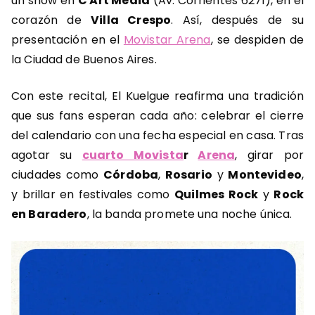
un show en
C Art Media
(Av. Corrientes 6271), en el
corazón de
Villa Crespo
. Así, después de su
presentación en el
Movistar Arena
, se despiden de
la Ciudad de Buenos Aires.
Con este recital, El Kuelgue reafirma una tradición
que sus fans esperan cada año: celebrar el cierre
del calendario con una fecha especial en casa. Tras
agotar su
cuarto Movista
r
Arena
, girar por
ciudades como
Córdoba
,
Rosario
y
Montevideo
,
y brillar en festivales como
Quilmes Rock
y
Rock
en Baradero
, la banda promete una noche única.