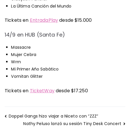
La Última Canción del Mundo
Tickets en
EntradaPlay
desde $15.000
14/9 en HUB (Santa Fe)
Massacre
Mujer Cebra
Wrrn
Mi Primer Año Sabático
Vomitan Glitter
Tickets en
TicketWay
desde $17.250
Navegación
Doppel Gangs hizo viajar a Niceto con “ZZZ”
de
Nathy Peluso lanzó su sesión Tiny Desk Concert