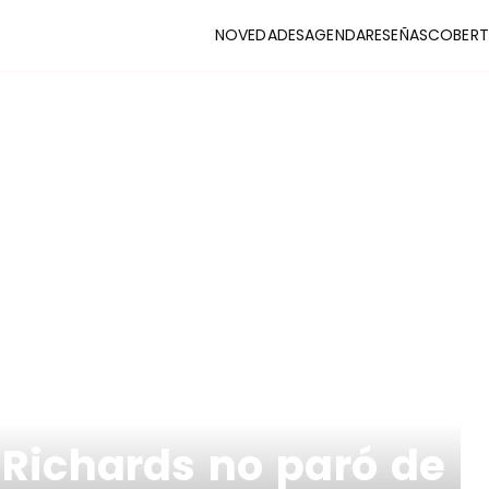
NOVEDADES
AGENDA
RESEÑAS
COBERT
CLUB
stas y coberturas de la escena indie
C Richards no paró de