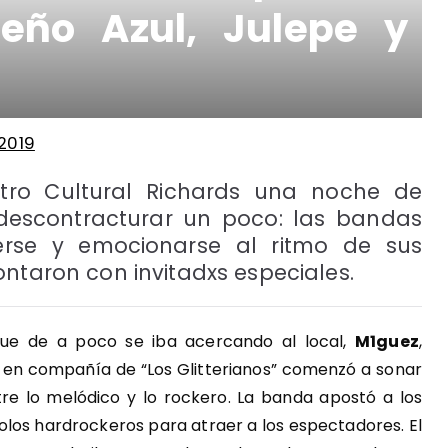
eño Azul, Julepe y
2019
ntro Cultural Richards una noche de
 descontracturar un poco: las bandas
rse y emocionarse al ritmo de sus
ntaron con invitadxs especiales.
que de a poco se iba acercando al local,
M1guez
,
 en compañía de “Los Glitterianos” comenzó a sonar
tre lo melódico y lo rockero. La banda apostó a los
y solos hardrockeros para atraer a los espectadores. El