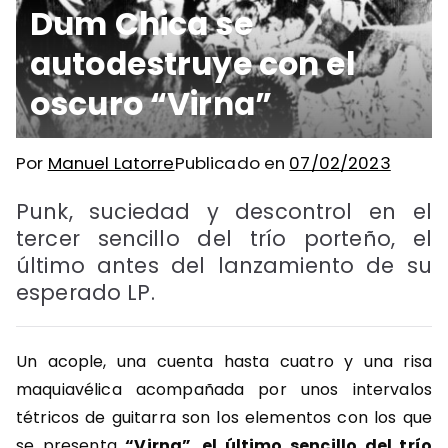
Dum Chica se
autodestruye con el
oscuro “Virna”
Por
Manuel Latorre
Publicado en
07/02/2023
Punk, suciedad y descontrol en el
tercer sencillo del trío porteño, el
último antes del lanzamiento de su
esperado LP.
Un acople, una cuenta hasta cuatro y una risa
maquiavélica acompañada por unos intervalos
tétricos de guitarra son los elementos con los que
se presenta
“Virna”
,
el último sencillo del trío