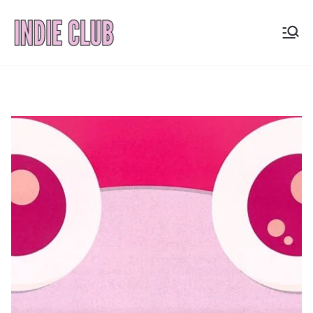
Saltar
al
INDIE
Noticias, entrevistas y
contenido
coberturas de la
CLUB
escena indie