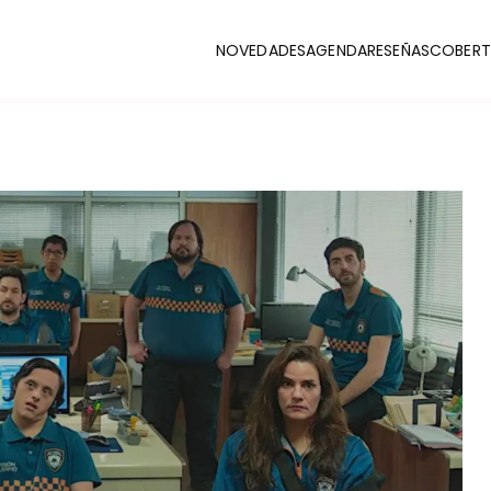
NOVEDADES
AGENDA
RESEÑAS
COBERT
CLUB
stas y coberturas de la escena indie