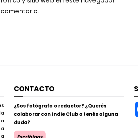
rónico y sitio web en este navegador
 comentario.
CONTACTO
es
¿Sos fotógrafo o redactor? ¿Querés
la
colaborar con Indie Club o tenés alguna
 a
duda?
ca
ta
Escribinos